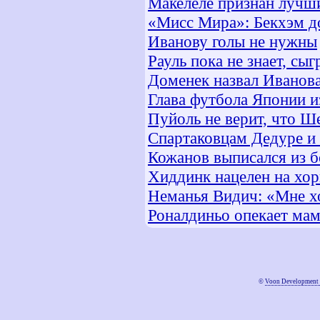
Макелеле признан лучш
«Мисс Мира»: Бекхэм д
Иванову голы не нужны
Рауль пока не знает, сы
Доменек назвал Иванов
Глава футбола Японии 
Пуйоль не верит, что Ш
Спартаковцам Дедуре и
Кожанов выписался из 
Хиддинк нацелен на хор
Неманья Видич: «Мне хо
Роналдиньо опекает ма
©
Voon Development