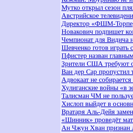
Мутко открыл сезон пл
Австрийское телевиден
Директор «ФШМ-Торпед
Новакович подпишет ко
Чемпионат для Видича н
Шевченко готов играть 
Пфистер назван главным
Зрители США требуют от
Ван дер Сар пропустил 
Адвокаат не собирается
Хулиганские войны «в з
Талисман ЧМ не пользу
Хислоп выйдет в основн
Вратаря Аль-Дейя замен
«Шинник» проведёт мат
Ан Чжун Хван признан 