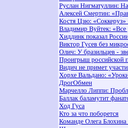
Руслан Нигматуллин: Н
Алексей Смертин: «Пра
Костя Цзю: «Соккеруз» 
Владимир Вуйтек: «Все
Хиддинк показал России,
Виктор Гусев без микро
Олич: У бразильцев - зв
Проигрыш российской 
Видич не примет участи
Хорхе Вальдано: «Урок
ДрогОбмен
Марчелло Липпи: Пробл
Баллак баламутит фанат
Ход Гуса
Кто за что поборется
Команде Олега Блохина 