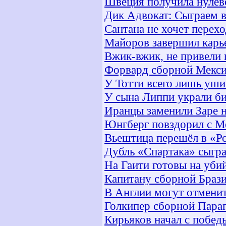
Швеция получила нулев
Дик Адвокат: Сыграем в
Сантана не хочет перех
Майоров завершил карь
Вжик-вжик, не привели 
Форвард сборной Мекси
У Тотти всего лишь уш
У сына Липпи украли би
Иранцы заменили Заре 
Юнгберг повздорил с М
Вьештица перешёл в «Р
Дубль «Спартака» сыгра
На Гаити готовы на уби
Капитану сборной Брази
В Англии могут отменит
Голкипер сборной Пара
Кирьяков начал с побед