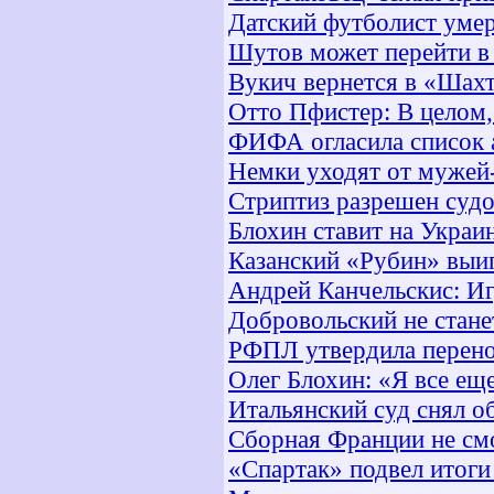
Датский футболист умер
Шутов может перейти в
Вукич вернется в «Шах
Отто Пфистер: В целом,
ФИФА огласила список 
Немки уходят от мужей
Стриптиз разрешен суд
Блохин ставит на Украи
Казанский «Рубин» выи
Андрей Канчельскис: Иг
Добровольский не стан
РФПЛ утвердила перенос
Олег Блохин: «Я все ещ
Итальянский суд снял о
Сборная Франции не см
«Спартак» подвел итоги