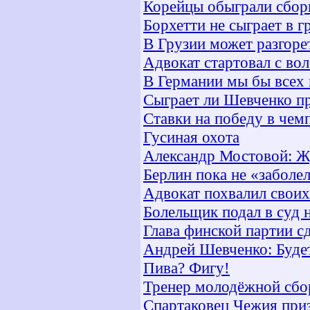
Корейцы обыграли сбор
Борхетти не сыграет в 
В Грузии может разгоре
Адвокат стартовал с во
В Германии мы бы всех
Сыграет ли Шевченко п
Ставки на победу в чем
Гусиная охота
Александр Мостовой: Ж
Берлин пока не «заболе
Адвокат похвалил своих
Болельщик подал в суд 
Глава финской партии с
Андрей Шевченко: Будет
Пива? Фигу!
Тренер молодёжной сбо
Спартаковец Чежия при