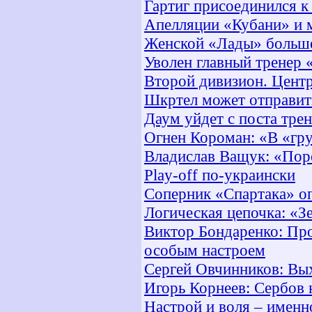
Гартиг присоединился к
Апелляции «Кубани» и 
Женской «Лады» больше
Уволен главный тренер 
Второй дивизион. Центр
Шкртел может отправит
Даум уйдет с поста тре
Огнен Короман: «В «гр
Владислав Ващук: «Поро
Play-off по-украински
Соперник «Спартака» о
Логическая цепочка: «Зе
Виктор Бондаренко: Про
особым настроем
Сергей Овчинников: Вых
Игорь Корнеев: Сербов 
Настрой и воля – именн