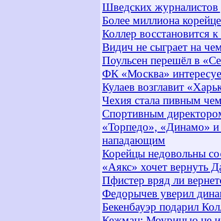
Шведских журналистов 
Более миллиона корейце
Коллер восстановится к
Видич не сыграет на че
Поульсен перешёл в «С
ФК «Москва» интересуе
Кулаев возглавит «Харь
Чехия стала пивным че
Спортивным директором
«Торпедо», «Динамо» и
нападающим
Корейцы недовольны со
«Аякс» хочет вернуть Д
Пфистер вряд ли вернет
Федорычев уверил динам
Бекенбауэр подарил Кол
Кежман: Моуринью не и