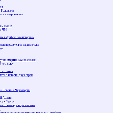
юля
и Родригеса
ать в спаррингах»
ном матче
на ЧМ
ших в футбольной истории»
ании развлечься на дискотеке
ли»
руппа смерти» нам по силам»
й команде»
состояться
атч в истории двух стран
ой Сербии и Черногории
ой Аравии
ку в Турции
а его команда играла плохо
»
урнир к чемпионату мира по пляжному футболу