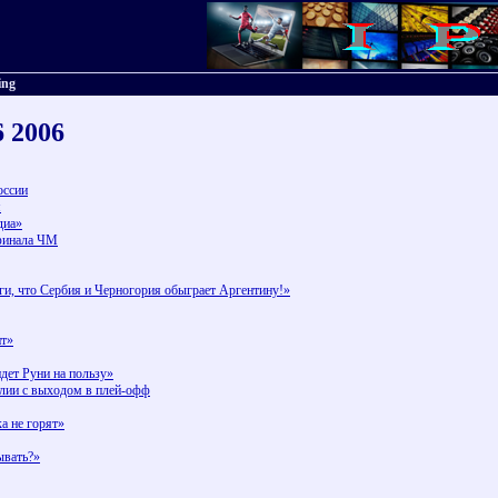
ing
6 2006
оссии
я
диа»
 финала ЧМ
ги, что Сербия и Черногория обыграет Аргентину!»
ит»
дет Руни на пользу»
глии с выходом в плей-офф
а не горят»
ывать?»