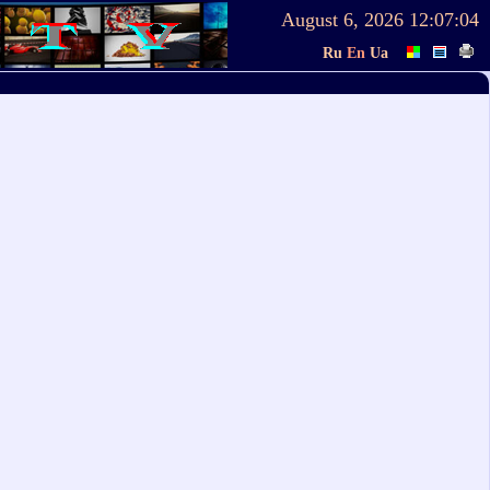
August 6, 2026
12:07:04
Ru
En
Ua