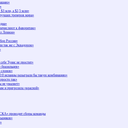
бращаю»
»
$3 млн, а $2,5 млн»
 лучших тренеров мира»
едиа»
причисляют к фаворитам»
ыл Леннон»
бор России»
ли так же с Эквадором»
»
ебе Тунис не простит»
 бразильцев»
й слонов»
е 0:0 испанцы разыграли бы такую комбинацию»
просто так»
ы не умаляет»
м и пригрозила «красной»
ЦСКА» проводит сборы команды
льщиков»
т»