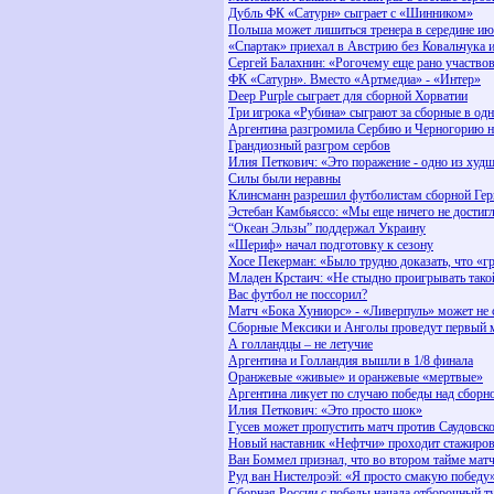
Дубль ФК «Сатурн» сыграет с «Шинником»
Польша может лишиться тренера в середине и
«Спартак» приехал в Австрию без Ковальчука 
Сергей Балахнин: «Рогочему еще рано участвов
ФК «Сатурн». Вместо «Артмедиа» - «Интер»
Deep Purple сыграет для сборной Хорватии
Три игрока «Рубина» сыграют за сборные в од
Аргентина разгромила Сербию и Черногорию 
Грандиозный разгром сербов
Илия Петкович: «Это поражение - одно из худ
Силы были неравны
Клинсманн разрешил футболистам сборной Герм
Эстебан Камбьяссо: «Мы еще ничего не достиг
“Океан Эльзы” поддержал Украину
«Шериф» начал подготовку к сезону
Хосе Пекерман: «Было трудно доказать, что «г
Младен Крстаич: «Не стыдно проигрывать тако
Вас футбол не поссорил?
Матч «Бока Хуниорс» - «Ливерпуль» может не 
Сборные Мексики и Анголы проведут первый м
А голландцы – не летучие
Аргентина и Голландия вышли в 1/8 финала
Оранжевые «живые» и оранжевые «мертвые»
Аргентина ликует по случаю победы над сборн
Илия Петкович: «Это просто шок»
Гусев может пропустить матч против Саудовск
Новый наставник «Hефтчи» проходит стажиров
Ван Боммел признал, что во втором тайме матч
Руд ван Нистелроэй: «Я просто смакую победу
Сборная России с победы начала отборочный т