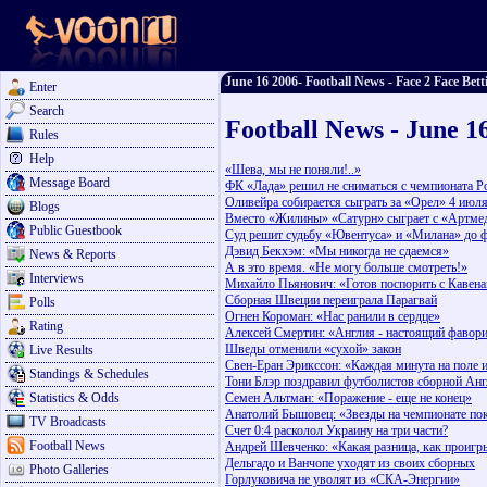
June 16 2006- Football News - Face 2 Face Bett
Enter
Search
Football News - June 1
Rules
Help
«Шева, мы не поняли!..»
Message Board
ФК «Лада» решил не сниматься с чемпионата Р
Оливейра собирается сыграть за «Орел» 4 июл
Blogs
Вместо «Жилины» «Сатурн» сыграет с «Артме
Public Guestbook
Суд решит судьбу «Ювентуса» и «Милана» до
Дэвид Бекхэм: «Мы никогда не сдаемся»
News & Reports
А в это время. «Не могу больше смотреть!»
Interviews
Михайло Пьянович: «Готов поспорить с Кавена
Сборная Швеции переиграла Парагвай
Polls
Огнен Короман: «Нас ранили в сердце»
Rating
Алексей Cмертин: «Англия - настоящий фавор
Шведы отменили «сухой» закон
Live Results
Свен-Еран Эрикссон: «Каждая минута на поле и
Standings & Schedules
Тони Блэр поздравил футболистов сборной Ан
Statistics & Odds
Семен Альтман: «Поражение - еще не конец»
Анатолий Бышовец: «Звезды на чемпионате пок
TV Broadcasts
Счет 0:4 расколол Украину на три части?
Football News
Андрей Шевченко: «Какая разница, как проигр
Дельгадо и Ванчопе уходят из своих сборных
Photo Galleries
Горлуковича не уволят из «СКА-Энергии»