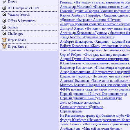
Draws
Роналдо: «На чепуху в газетах внимания не о
Александр Мостовой: «Испания стоит на ушах!
All Champs at VOON
Георгий Суркис: «Сборная Украины получит не 
Vacancy Search
Карлос Альберто Паррейра: «Хиддинк один из
«Динамо» обыграло в Австрии «Штурм»
Offers & Invitations
«Сатурн» проверит свои силы в матче с «Артм
Squads
Дмитрий Харин: «Не понял, почему англичан 
Александр Кержаков: «Лучшим у британцев б
Challenges
Дэвид Бекхэм: «Руни нам поможет!»
Игры: Козёл
Альберто Дзаккерони: «Хиддинк – хороший вы
Войцех Ковалевски: «Жаль, что поляки не игра
Игры: Кинга
Луис Арагонес: «Теперь мы с Блохиным квиты
Сергей Ребров: «Этот удар команду встряхнет»
Андрей Гусин: «Нам не хватило концентрации»
Юрий Kовтун: «Легкомысленного отношения к с
Владимир Бесчастных: «Пока немцы интереснее
Анзор Кавазашвили: «Не торопитесь с раздаче
Владислав Радимов: «Не уверен, что при счет
Анатолий Бышовец: «Такие мячи не забивают «
Михаэль Баллак: «Поздний гол ценности побед
ФИФА показала «желтую карточку» журналиста
Первый дивизион. 17-й тур. Откровения тура
Первый дивизион. 17-й тур. События тура
Дело кубанских должников
Сантана перешёл в «Динамо»
Первая тройка
На Кавминводах тренер футбольного клуба «
Фредди Юнгберг: «Не хотел расстраивать боле
Денис Каньиса: «Все люди в моей стране плачу
Анибаль Руис: «Мне сейчас очень больно»