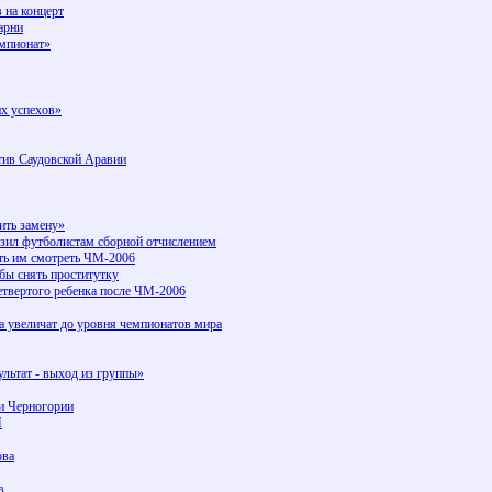
 на концерт
арни
емпионат»
х успехов»
тив Саудовской Аравии
ить замену»
зил футболистам сборной отчислением
ть им смотреть ЧМ-2006
бы cнять проститутку
етвертого ребенка после ЧМ-2006
а увеличат до уровня чемпионатов мира
льтат - выход из группы»
 и Черногории
М
ова
в