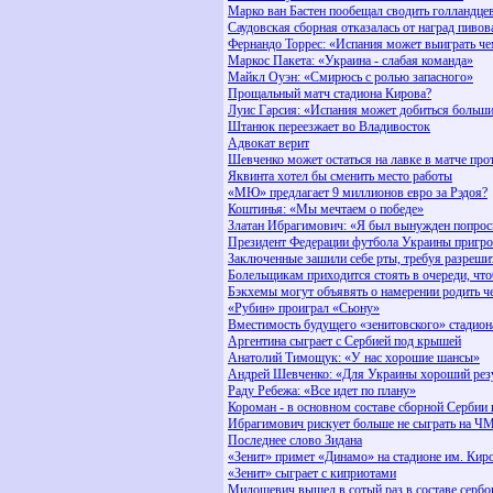
Марко ван Бастен пообещал сводить голландцев
Саудовская сборная отказалась от наград пивов
Фернандо Торрес: «Испания может выиграть ч
Маркос Пакета: «Украина - слабая команда»
Майкл Оуэн: «Смирюсь с ролью запасного»
Прощальный матч стадиона Кирова?
Луис Гарсия: «Испания может добиться больши
Штанюк переезжает во Владивосток
Адвокат верит
Шевченко может остаться на лавке в матче про
Яквинта хотел бы сменить место работы
«МЮ» предлагает 9 миллионов евро за Рэдоя?
Коштинья: «Мы мечтаем о победе»
Златан Ибрагимович: «Я был вынужден попрос
Президент Федерации футбола Украины пригро
Заключенные зашили себе рты, требуя разреши
Болельщикам приходится стоять в очереди, что
Бэкхемы могут объявять о намерении родить ч
«Рубин» проиграл «Сьону»
Вместимость будущего «зенитовского» стадион
Аргентина сыграет с Сербией под крышей
Анатолий Тимощук: «У нас хорошие шансы»
Андрей Шевченко: «Для Украины хороший резу
Раду Ребежа: «Все идет по плану»
Короман - в основном составе сборной Сербии
Ибрагимович рискует больше не сыграть на Ч
Последнее слово Зидана
«Зенит» примет «Динамо» на стадионе им. Кир
«Зенит» сыграет с киприотами
Милошевич вышел в сотый раз в составе сербо