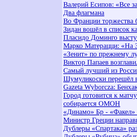
Валерий Есипов: «Все за
Два флагмана
Во Франции торжества 
Зидан вошёл в список к
Пласидо Доминго высту
Марко Матерацци: «На З
«Зенит» по прежнему л
Виктор Папаев возглави
Самый лучший из Росси
Шумуликоски перешёл в
Gazeta Wyborcza: Бенха
Город готовится к матч
собирается ОМОН
«Динамо» Бр - «Факел» 
Министр Греции направи
Дублеры «Спартака» ра
Дублеры «Рубина» обыг