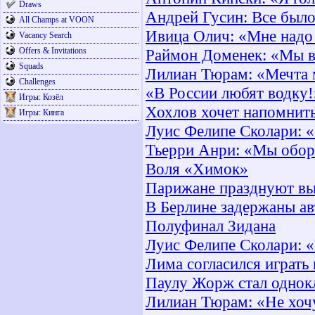
Draws
Андрей Гусин: Все было
All Champs at VOON
Ивица Олич: «Мне надо
Vacancy Search
Offers & Invitations
Раймон Доменек: «Мы в
Squads
Лилиан Тюрам: «Мечта 
Challenges
«В России любят водку!
Игры: Козёл
Хохлов хочет напомнить
Игры: Кинга
Луис Фелипе Сколари: 
Тьерри Анри: «Мы обор
Воля «Химок»
Парижане празднуют вы
В Берлине задержаны а
Полуфинал Зидана
Луис Фелипе Сколари: 
Лима согласился играть
Паулу Жорж стал однок
Лилиан Тюрам: «Не хоч