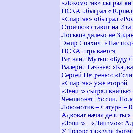
«Локомотив» сыграл вн
ЦСКА обыграл «Торпедо
«Спартак» обыграл «Рос
Стоичков ставит на Ит
Лоськов далеко не Зида
Эмир Спахич: «Нас подк
ЦСКА отрывается
Виталий Мутко: «Буду б
Валерий Газзаев: «Карва
Сергей Петренко: «Если
«Спартак» уже второй
«Зенит» сыграл вничью
Чемпионат России. Пол
Локомотив – Сатурн – 0
Адвокат начал делиться 
«Зенит» - «Динамо»: Ад
У Траоре тяжелая форм