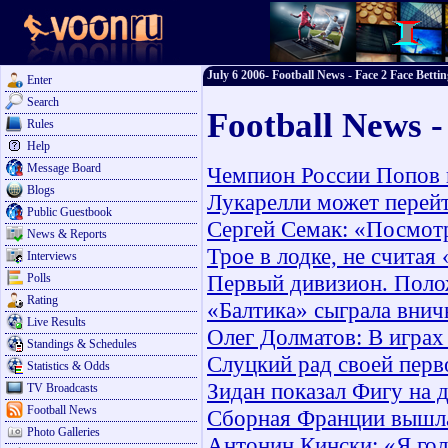
July 6 2006- Football News - Face 2 Face Bettin
Enter
Search
Football News -
Rules
Help
Message Board
Чемпион России Попов 
Blogs
Лукарелли может перейт
Public Guestbook
Сергей Семак: «Посмотр
News & Reports
Трое в лодке, не считая
Interviews
Первый дивизион. Поло
Polls
Rating
«Балтика» сыграла вни
Live Results
Олег Долматов: В играх
Standings & Schedules
Слуцкий рад своей перв
Statistics & Odds
Зидан показал Фигу на 
TV Broadcasts
Football News
Сборная Франции вышл
Photo Galleries
Антонин Кински: «Я го