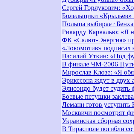
Сергей Горлукович: «Хо
Болельщики «Крыльев» 
Польша выбирает Бенха
Рикарду Карвалью: «Я 
ФК «Салют-Энергия» пр
«Локомотив» подписал к
Василий Уткин: «Под ф
В финале ЧМ-2006 Путин
Мирослав Клозе: «Я об
Эрикссона ждут в двух
Элисондо будет судить
Боевые петушки заклева
Леманн готов уступить 
Москвичи посмотрят фи
Украинская сборная сох
В Тирасполе погибли с