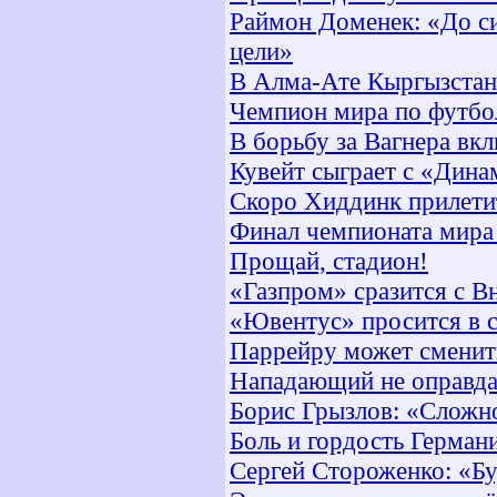
Раймон Доменек: «До с
цели»
В Алма-Ате Кыргызстан 
Чемпион мира по футбо
В борьбу за Вагнера вк
Кувейт сыграет с «Дина
Скоро Хиддинк прилети
Финал чемпионата мира
Прощай, стадион!
«Газпром» сразится с 
«Ювентус» просится в 
Паррейру может сменит
Нападающий не оправд
Борис Грызлов: «Сложн
Боль и гордость Герман
Сергей Стороженко: «Бу