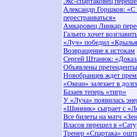
Экс-спартаковец переш
Александр Горшков: «С 
перестраиваться»
Амкаровец Линкар пере
Гальего хочет возглави
«Луч» победил «Крылья
Возвращение к истокам
Сергей Штанюк: «Доказа
Объявлены претенденты
Новобранцев ждет прем
«Океан» залезает в долги
Базаев теперь «тигр»
У «Луча» появилась эне
«Шинник» сыграет с «Л
Все билеты на матч «Зе
Власов перешел в «Сат
Тренер «Спартака» ошт