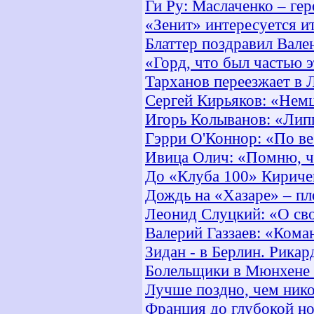
Ги Ру: Маслаченко – ге
«Зенит» интересуется 
Блаттер поздравил Вале
«Горд, что был частью 
Тарханов переезжает в 
Сергей Кирьяков: «Нем
Игорь Колыванов: «Лип
Гэрри О'Коннор: «По в
Ивица Олич: «Помню, чт
До «Клуба 100» Киричен
Дождь на «Хазаре» – пл
Леонид Слуцкий: «О сво
Валерий Газзаев: «Кома
Зидан - в Берлин. Рикар
Болельщики в Мюнхене 
Лучше поздно, чем нико
Франция до глубокой но