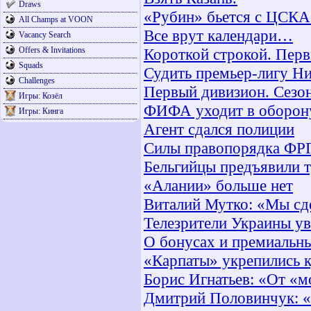
Draws
«Рубин» бьется с ЦСКА 
All Champs at VOON
Все врут календари…
Vacancy Search
Offers & Invitations
Короткой строкой. Пер
Squads
Судить премьер-лигу Ни
Challenges
Первый дивизион. Сезо
Игры: Козёл
ФИФА уходит в оборон
Игры: Кинга
Агент сдался полиции
Силы правопорядка ФРГ 
Бельгийцы предъявили т
«Алании» больше нет
Виталий Мутко: «Мы сде
Телезрители Украины у
О бонусах и премиальн
«Карпаты» укрепились 
Борис Игнатьев: «От «м
Дмитрий Половинчук: «