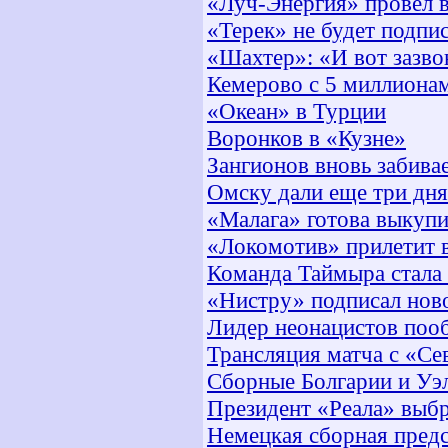
«Луч-Энергия» провел 
«Терек» не будет подпи
«Шахтер»: «И вот зазв
Кемерово с 5 миллиона
«Океан» в Турции
Воронков в «Кузне»
Зангионов вновь забивае
Омску дали еще три дня
«Малага» готова выкуп
«Локомотив» прилетит в
Команда Таймыра стала 
«Нистру» подписал ново
Лидер неонацистов поо
Трансляция матча с «Се
Сборные Болгарии и Уэл
Президент «Реала» выбр
Немецкая сборная предс