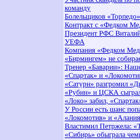
команду
Болельщиков «Торпедо»
Контракт с «Федком Ме
Президент РФС Виталий
УЕФА
Компания «Федком Меди
«Бирмингем» не собирае
Тренер «Баварии»: Наш
«Спартак» и «Локомоти
«Сатурн» разгромил «Ди
«Рубин» и ЦСКА сыграл
«Локо» забил, «Спартак
У России есть шанс поп
«Локомотив» и «Алания
Властимил Петржела: «Т
«Сибирь» обыграла чем