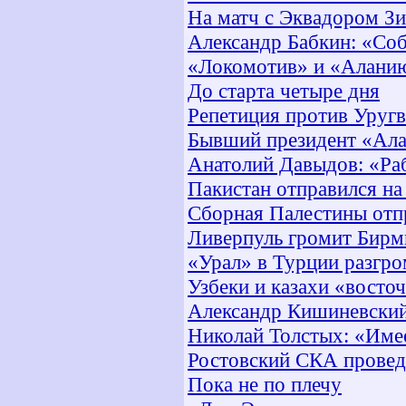
На матч с Эквадором Зи
Александр Бабкин: «Соб
«Локомотив» и «Аланию
До старта четыре дня
Репетиция против Уругв
Бывший президент «Ала
Анатолий Давыдов: «Ра
Пакистан отправился на
Сборная Палестины отп
Ливерпуль громит Бирм
«Урал» в Турции разгр
Узбеки и казахи «восто
Александр Кишиневский:
Николай Толстых: «Им
Ростовский СКА провед
Пока не по плечу