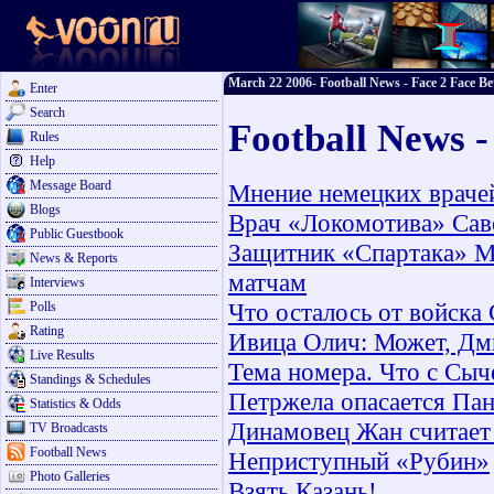
March 22 2006- Football News - Face 2 Face Be
Enter
Search
Football News 
Rules
Help
Message Board
Мнение немецких врачей
Blogs
Врач «Локомотива» Сав
Public Guestbook
Защитник «Спартака» М
News & Reports
матчам
Interviews
Что осталось от войска
Polls
Rating
Ивица Олич: Может, Дм
Live Results
Тема номера. Что с Сы
Standings & Schedules
Петржела опасается Па
Statistics & Odds
Динамовец Жан считает
TV Broadcasts
Football News
Неприступный «Рубин»
Photo Galleries
Взять Казань!