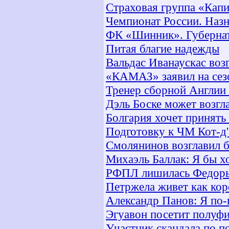
Страховая группа «Капи
Чемпионат России. Назн
ФК «Шинник». Губернат
Питая благие надежды
Вальдас Иванаускас воз
«КАМАЗ» заявил на сез
Тренер сборной Англии 
Дэль Боске может возгл
Болгария хочет принят
Подготовку к ЧМ Кот-д
Смолянинов возглавил 
Михаэль Баллак: Я бы х
РФПЛ лишилась Федор
Петржела живет как кор
Александр Панов: Я по-
Эгуавон посетит полуфи
Участник скандала по п