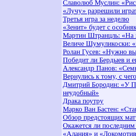
Славолюб Муслин: «Рис
«Лучу» разрешили играт
Третья игра за неделю
«Зенит» будет с особня
Мартин Штранцль: «На 
Величе Шумуликоски: «К
Ролан Гусев: «Нужно вы
Победит ли Бердыев и е
Александр Панов: «Семь
Вернулись к тому, с чег
Дмитрий Бородин: «У П
неудобный»
Драка поутру
Марко Ван Бастен: «Ста
Обзор предстоящих мат
Окажется ли последним 
«Алания» и «Локомотив