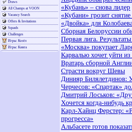
Draws
«Кубань» – cнова лидер
All Champs at VOON
«Кубани» грозит снятие
Vacancy Search
Offers & Invitations
«Двойка» для Колобаев
Squads
Сборная Белоруссии обы
Challenges
Первая лига. Результат
Игры: Козёл
«Москва» покупает Лар
Игры: Кинга
Карвалью хочет уйти и
Вратарь сборной Англи
Страсти вокруг Шевы
Динияр Билялетдинов: У
Черчесов: «Спартак» до
Дмитрий Лоськов: «Друж
Хочется когда-нибудь к
Карл-Хайнц Ферстер: «
прогресса»
Альбасете готов показа