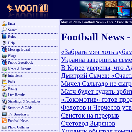
May 26 2006- Football News - Face 2 Face Bett
Enter
Search
Football News 
Rules
Help
Message Board
«Забрать мяч хоть зубам
Blogs
Украина завершила сем
Public Guestbook
В Корее уверены, что А
News & Reports
Дмитрий Сычев: «Счаст
Interviews
Мичел Сальгадо не сыгр
Polls
Rating
Матч будет судить арби
Live Results
«Локомотив» готов прод
Standings & Schedules
Федотов и Черчесов ут
Statistics & Odds
Свисток на перерыв
TV Broadcasts
Football News
Счетовод Зырянов
Photo Galleries
Хиддинк обыграл чемп