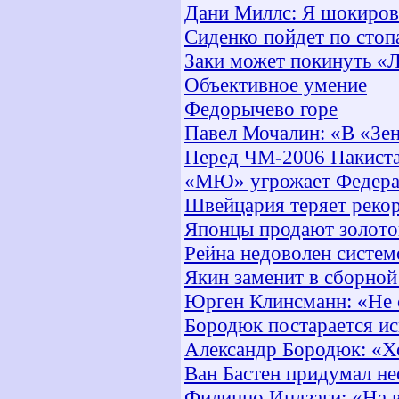
Дани Миллс: Я шокиров
Сиденко пойдет по стоп
Заки может покинуть «
Объективное умение
Федорычево горе
Павел Мочалин: «В «Зен
Перед ЧМ-2006 Пакиста
«МЮ» угрожает Федерац
Швейцария теряет реко
Японцы продают золото
Рейна недоволен систе
Якин заменит в сборно
Юрген Клинсманн: «Не с
Бородюк постарается ис
Александр Бородюк: «Х
Ван Бастен придумал н
Филиппо Индзаги: «На в