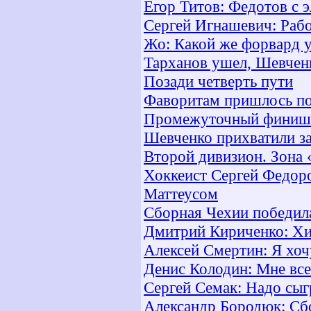
Егор Титов: Федотов с 
Сергей Игнашевич: Рабо
Жо: Какой же форвард у
Тарханов ушел, Шевчен
Позади четверть пути
Фаворитам пришлось по
Промежуточный финиш
Шевченко прихватили за
Второй дивизион. Зона
Хоккеист Сергей Федоро
Маттеусом
Сборная Чехии победил
Дмитрий Кириченко: Хи
Алексей Смертин: Я хоч
Денис Колодин: Мне все
Сергей Семак: Надо сыг
Александр Бородюк: Сб