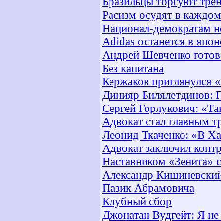
Бразильцы торгуют тре
Расизм осудят в каждом
Национал-демократам н
Adidas останется в япо
Андрей Шевченко готов 
Без капитана
Кержаков приглянулся 
Динияр Билялетдинов: 
Сергей Горлукович: «Та
Адвокат стал главным т
Леонид Ткаченко: «В Ха
Адвокат заключил контр
Наставником «Зенита» с
Александр Кишиневский:
Пазик Абрамовича
Клубный сбор
Джонатан Вудгейт: Я не