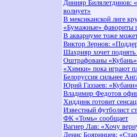
Динияр Билялетдинов: «
волнует»
В мексиканской лиге кр
«Бумажные» фавориты г
В аквариуме тоже може
Виктор Зернов: «Подде
Шахрияр хочет поднять 
Оштрафованы «Кубань»
«Химки» пока играют пл
Белоруссия сильнее Анг
Юрий Газзаев: «Кубани»
Владимир Федотов офиц
Хиддинк готовит сенса
Известный футболист с
ФК «Томь» сообщает
Вагнер Лав: «Хочу верн
Денис Бояринцев: «Стар