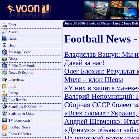
June 30 2006- Football News - Face 2 Face Bett
Enter
Search
Football News -
Rules
Help
Message Board
Владислав Ващук: Мы и
Blogs
Давай за нас!
Public Guestbook
Олег Блохин: Результат 
News & Reports
Миля – клон Шевы
Interviews
«У них в защите манеке
Polls
Rating
Валерий Непомнящий: П
Live Results
Сборная СССР болеет з
Standings & Schedules
«Всех сломает Украина,
Statistics & Odds
Андрей Шевченко: Итал
TV Broadcasts
Football News
«Динамо» объявит заба
Photo Galleries
На немецкий роток наки