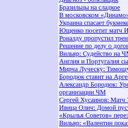
Бразильцы на сладкое
В московском «Динамо» 
Украина спасает букмек
Ющенко посетит матч И
Роналду пропустил тре
Решение по делу о дого
Вильяр: Судейство на Ч
Англия и Португалия с
Мирча Луческу: Тимощук
Бородюк ставит на Арг
Александр Бородюк: Уро
организации ЧМ
Сергей Хусаинов: Матч 
Ивица Олич: Домой пус
«Крылья Советов» пере
Вильяр: «Валентин пока