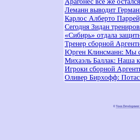
Арагонес все же осталс
Леманн выводит Герман
Карлос Алберто Паррей
Сегодня Зидан трениров
«Сибирь» отдала защитн
Тренер сборной Аргент
Юрген Клинсманн: Мы с
Михаэль Баллак: Наша к
Игроки сборной Аргент
Оливер Бирхофф: Потасо
©
Voon Development