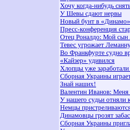
Хочу когда-нибудь снят
У Шевы сдают нервы
Новый бунт в «Динамо
Пресс-конференция ста
Отец Роналдо: Мой сын
Тевес угрожает Леманн
Во Франкфурте судно вр
«Кайзер» удивился
Хлопцы уже заработали
Сборная Украины играет
Знай наших!
Валентин Иванов: Меня 
У нашего судьи отняли 
Немцы пристреливаются
Динамовцы грозят заба
Сборная Украины пригла