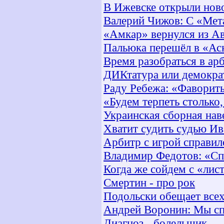
В Ижевске открыли нов
Валерий Чижов: С «Мет
«Амкар» вернулся из А
Пальюка перешёл в «Ас
Время разобраться в ар
ДИКтатура или демокра
Раду Ребежа: «Фавориты
«Будем терпеть столько
Украинская сборная нав
Хватит судить судью Ив
Арбитр с игрой справил
Владимир Федотов: «Спа
Когда же сойдем с «лис
Смертин - про рок
Подольски обещает всех
Андрей Воронин: Мы спр
Диагноз - болельщик