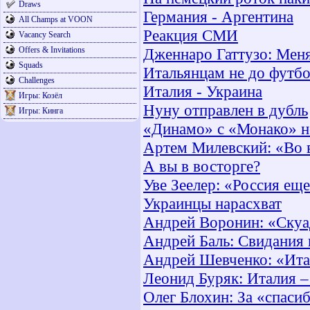
Draws
Германия - Аргентина
All Champs at VOON
Реакция СМИ
Vacancy Search
Offers & Invitations
Дженнаро Гаттузо: Меня
Squads
Итальянцам не до футбо
Challenges
Италия - Украина
Игры: Козёл
Нуну отправлен в дубль
Игры: Кинга
«Динамо» с «Монако» н
Артем Милевский: «Во 
А вы в восторге?
Уве Зеелер: «Россия еще
Украинцы нарасхват
Андрей Воронин: «Скуад
Андрей Баль: Свидания 
Андрей Шевченко: «Ита
Леонид Буряк: Италия 
Олег Блохин: За «спаси