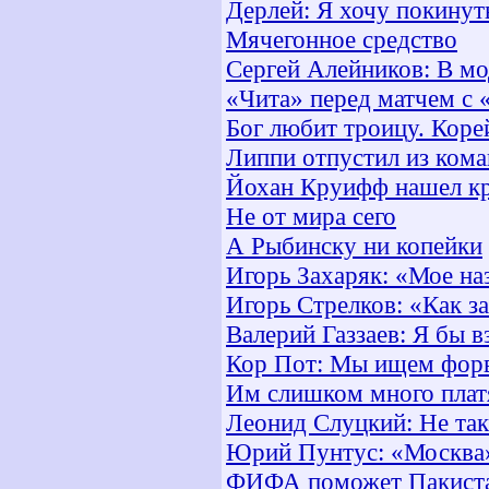
Дерлей: Я хочу покину
Мячегонное средство
Сергей Алейников: В мо
«Чита» перед матчем с «
Бог любит троицу. Коре
Липпи отпустил из ком
Йохан Круифф нашел к
Не от мира сего
А Рыбинску ни копейки
Игорь Захаряк: «Мое на
Игорь Стрелков: «Как з
Валерий Газзаев: Я бы 
Кор Пот: Мы ищем форва
Им слишком много плат
Леонид Слуцкий: Не та
Юрий Пунтус: «Москва»
ФИФА поможет Пакистан