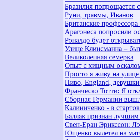
Бразилия попрощается 
Руни, травмы, Иванов
Британские профессора 
Арагонеса попросили ос
Роналдо будет открыват
Улице Клинсманна – бы
Великолепная семерка
Опыт с хищным оскало
Просто я живу на улице
Пиво, England, девушки.
Франческо Тотти: Я от
Сборная Германии вышл
Калиниченко - в старто
Баллак признан лучшим
Свен-Еран Эрикссон: Лэ
Ющенко вылетел на матч