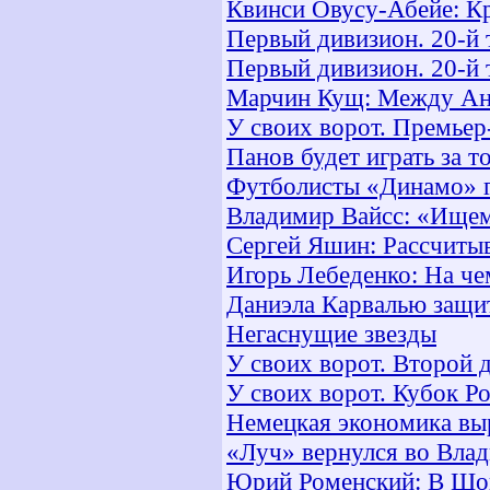
Квинси Овусу-Абейе: Кр
Первый дивизион. 20-й 
Первый дивизион. 20-й 
Марчин Кущ: Между Ан
У своих ворот. Премьер
Панов будет играть за т
Футболисты «Динамо» г
Владимир Вайсс: «Ищем
Сергей Яшин: Рассчитыв
Игорь Лебеденко: На че
Даниэла Карвалью защи
Негаснущие звезды
У своих ворот. Второй 
У своих ворот. Кубок Р
Немецкая экономика вы
«Луч» вернулся во Вла
Юрий Роменский: В Шов