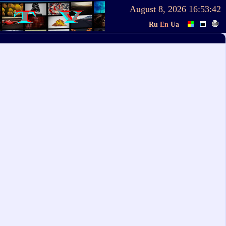
August 8, 2026
16:53:42
Ru
En
Ua