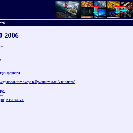
ting
10 2006
а?
а»
ящий форвард
скандировавших вчера в Лужниках имя Аленичева?
ну!
лов
профессионально