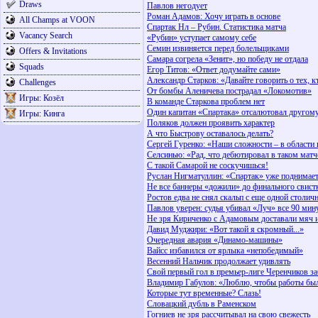
Draws
Павлов негодует
Роман Адамов: Хочу играть в основе
All Champs at VOON
Спартак Нл – Рубин. Статистика матча
Vacancy Search
«Рубин» уступает самому себе
Семин извиняется перед болельщиками
Offers & Invitations
Самара согрела «Зенит», но победу не отдала
Squads
Егор Титов: «Ответ додумайте сами»
Александр Старков: «Давайте говорить о тех, к
Challenges
От бомбы Аленичева пострадал «Локомотив»
Игры: Козёл
В команде Старкова проблем нет
Один капитан «Спартака» отсалютовал другом
Игры: Кинга
Поляков должен проявить характер
А что Быстрову оставалось делать?
Сергей Гуренко: «Наши сложности – в области
Селсинью: «Рад, что дебютировал в таком матч
С такой Самарой не соскучишься!
Руслан Нигматуллин: «Спартак» уже поднимаетс
Не все баннеры «дожили» до финального свист
Ростов едва не снял скальп с еще одной столи
Павлов уверен: судья убивал «Луч» все 90 мин
Не зря Кириченко с Адамовым доставали мяч и
Давид Муджири: «Вот такой я скромный...»
Очередная авария «Динамо-машины»
Вайсс избавился от ярлыка «непобедимый»
Весенний Нальчик продолжает удивлять
Свой первый гол в премьер-лиге Черенчиков 
Владимир Габулов: «Люблю, чтобы работы бы
Которые тут временные? Слазь!
Словацкий дубль в Раменском
Гогниев не зря рассчитывал на свою свежесть