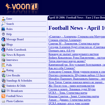
April 10 2006- Football News - Face 2 Face Bet
Enter
Search
Football News - April 
Rules
Help
«Спартак» – Аленичева, Старкова или Мичурин
Message Board
Старков ответил Аленичеву
Спартак М – Локомотив. Статистика матча
Blogs
Сегодня Аленичев будет отчислен из «Спартак
Public Guestbook
Премьер-лига. 4-й тур
Команде не хватает запредельного настроя
News & Reports
Войцех Ковалевски: Рома Павлюченко – насто
Interviews
Титов придумал новую акцию?
Капитанский час. Кто услышит болельщиков, 
Polls
Как вел себя Старков?
Rating
Александр Старков: Меня ударили ножом в спи
Прогноз специалиста. Шустиков набрал 13 бал
Live Results
Михайло Пьянович: Вывешивать баннеры – не
Standings & Schedules
Егор Титов: Снятие повязки ничего не значит...
Statistics & Odds
Жо: После гола – танец мотоциклистов
Срочно в номер. Левников судит Мутко
TV Broadcasts
ЦСКА – Томь. Статистика матча
Football News
Крылья Советов - Зенит. Статистика матча
Амкар – Динамо. Статистика матча
Photo Galleries
ЦСКА показал, кто в доме хозяин