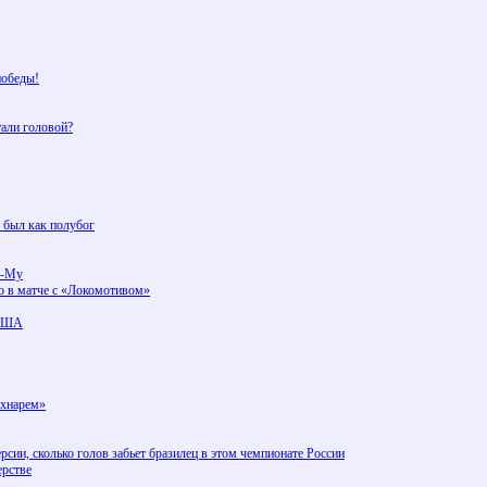
победы!
тали головой?
 был как полубог
у-Му
во в матче с «Локомотивом»
 США
ехнарем»
рсии, сколько голов забьет бразилец в этом чемпионате России
ерстве