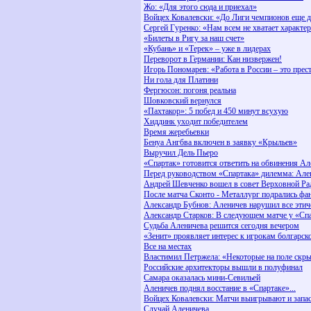
Жо: «Для этого сюда и приехал»
Войцех Ковалевски: «До Лиги чемпионов еще д
Сергей Гуренко: «Нам всем не хватает характе
«Билеты в Ригу за наш счет»
«Кубань» и «Терек» – уже в лидерах
Переворот в Германии: Кан низвержен!
Игорь Пономарев: «Работа в России – это пре
Ни гола для Платини
Фергюсон: погоня реальна
Шовковский вернулся
«Пахтакор»: 5 побед и 450 минут всухую
Хиддинк уходит победителем
Время жеребьевки
Бенуа Ангбва включен в заявку «Крыльев»
Выручил Дель Пьеро
«Спартак» готовится ответить на обвинения Ал
Перед руководством «Спартака» дилемма: Але
Андрей Шевченко вошел в совет Верховной Р
После матча Сконто - Металлург подрались фа
Александр Бубнов: Аленичев нарушил все эти
Александр Старков: В следующем матче у «Сп
Судьба Аленичева решится сегодня вечером
«Зенит» проявляет интерес к игрокам болгарск
Все на местах
Властимил Петржела: «Некоторые на поле скр
Российские архитекторы вышли в полуфинал
Самара оказалась мини-Севильей
Аленичев поднял восстание в «Спартаке»...
Войцех Ковалевски: Матчи выигрывают и запа
Случай Аленичева