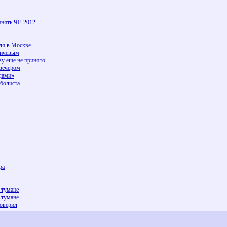
инять ЧЕ-2012
ля в Москве
ничевым
ву еще не принято
 вечером
дами»
болиста
ра
 тумане
 тумане
доверил