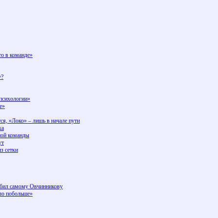
то в команде»
у?
 психологии»
е»
я, «Локо» – лишь в начале пути
ка
чной команды
ут
з сетки
забил самому Овчинникову
ло побольше»