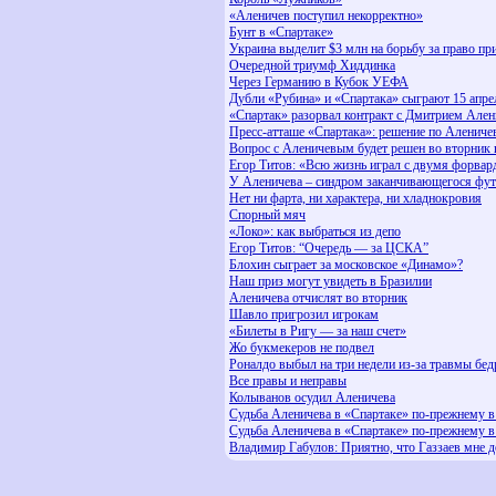
«Аленичев поступил некорректно»
Бунт в «Спартаке»
Украина выделит $3 млн на борьбу за право пр
Очередной триумф Хиддинка
Через Германию в Кубок УЕФА
Дубли «Рубина» и «Спартака» сыграют 15 апре
«Спартак» разорвал контракт с Дмитрием Але
Пресс-атташе «Спартака»: решение по Алениче
Вопрос с Аленичевым будет решен во вторник
Егор Титов: «Всю жизнь играл с двумя форвар
У Аленичева – синдром заканчивающегося фут
Нет ни фарта, ни характера, ни хладнокровия
Спорный мяч
«Локо»: как выбраться из депо
Егор Титов: “Очередь — за ЦСКА”
Блохин сыграет за московское «Динамо»?
Наш приз могут увидеть в Бразилии
Аленичева отчислят во вторник
Шавло пригрозил игрокам
«Билеты в Ригу — за наш счет»
Жо букмекеров не подвел
Роналдо выбыл на три недели из-за травмы бед
Все правы и неправы
Колыванов осудил Аленичева
Судьба Аленичева в «Спартаке» по-прежнему в
Судьба Аленичева в «Спартаке» по-прежнему в
Владимир Габулов: Приятно, что Газзаев мне 