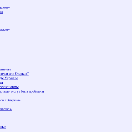
алеко»
ра»
стижно»
еничева
ничев или Старков?
ады Украины
ны
ческие нормы
артака» могут быть проблемы
ого «Вихрена»
ывались»
сные