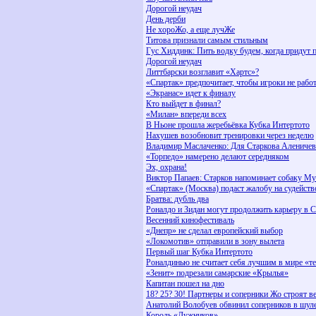
Дорогой неудач
День дерби
Не хороЖо, а еще лучЖе
Титова признали самым стильным
Гус Хиддинк: Пить водку будем, когда придут 
Дорогой неудач
Литтбарски возглавит «Хартс»?
«Спартак» предпочитает, чтобы игроки не рабо
«Экранас» идет к финалу
Кто выйдет в финал?
«Милан» впереди всех
В Ньоне прошла жеребьёвка Кубка Интертото
Нахушев возобновит тренировки через неделю
Владимир Маслаченко: Для Старкова Аленичев
«Торпедо» намерено делают середняком
Эх, охрана!
Виктор Папаев: Старков напоминает собаку М
«Спартак» (Москва) подаст жалобу на судейст
Братва: дубль два
Роналдо и Зидан могут продолжить карьеру в
Весенний кинофестиваль
«Днепр» не сделал европейский выбор
«Локомотив» отправили в зону вылета
Первый шаг Кубка Интертото
Роналдинью не считает себя лучшим в мире «т
«Зенит» подрезали самарские «Крылья»
Капитан пошел на дно
18? 25? 30! Партнеры и соперники Жо строят ве
Анатолий Волобуев обвинил соперников в шул
Король «Лужников»